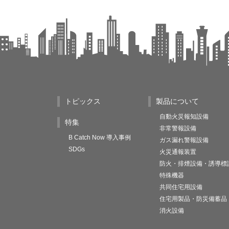
トピックス
製品について
自動火災報知設備
特集
非常警報設備
B Catch Now 導入事例
ガス漏れ警報設備
SDGs
火災通報装置
防火・排煙設備・誘導標
特殊機器
共同住宅用設備
住宅用製品・防災備蓄品
消火設備