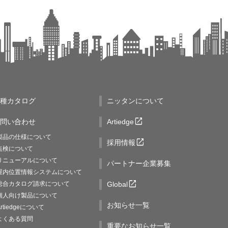
種カタログ
ニッタンについて
open_in_new
問い合わせ
Artiedge
製品の仕様について
open_in_new
採用情報
点検について
リニューアルについて
パートナー企業募集
屋内位置情報システムについて
open_in_new
総合カタログ請求について
Global
個人向け製品について
お知らせ一覧
Artiedgeについて
よくある質問
重要なお知らせ一覧