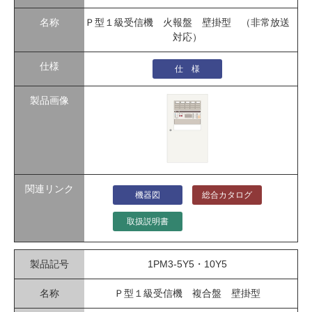
Ｐ型１級受信機 火報盤 壁掛型 （非常放送
対応）
仕 様
機器図
総合カタログ
取扱説明書
1PM3-5Y5・10Y5
Ｐ型１級受信機 複合盤 壁掛型