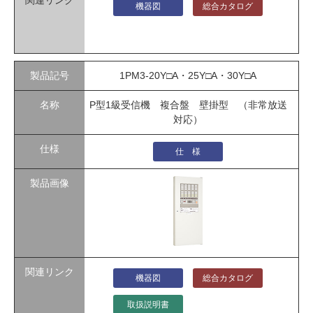
機器図
総合カタログ
1PM3-20Y□A・25Y□A・30Y□A
P型1級受信機 複合盤 壁掛型 （非常放送
対応）
仕 様
機器図
総合カタログ
取扱説明書