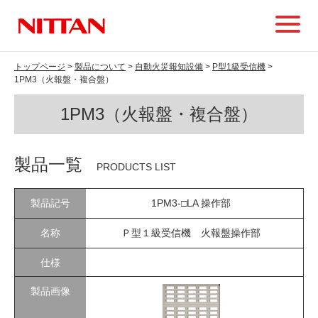
トップページ
>
製品について
>
自動火災報知設備
>
P型1級受信機
>
1PM3（火報盤・複合盤）
1PM3（火報盤・複合盤）
製品一覧
PRODUCTS LIST
1PM3-□LA 操作部
Ｐ型１級受信機 火報盤操作部