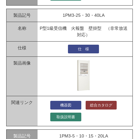
1PM3-25・30・40LA
P型1級受信機 火報盤 壁掛型 （非常放送
対応）
仕 様
機器図
総合カタログ
取扱説明書
1PM3-5・10・15・20LA