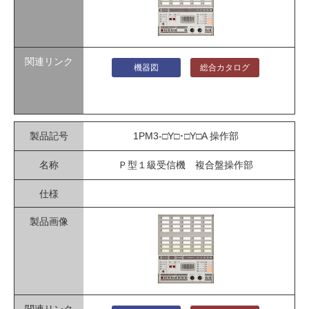
機器図
総合カタログ
1PM3-□Y□･□Y□A 操作部
Ｐ型１級受信機 複合盤操作部