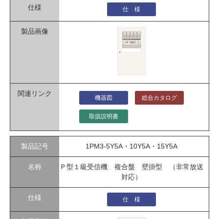
仕 様
機器図
総合カタログ
取扱説明書
1PM3-5Y5A・10Y5A・15Y5A
Ｐ型１級受信機 複合盤 壁掛型 （非常放送
対応）
仕 様