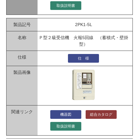
取扱説明書
2PK1-5L
Ｐ型２級受信機 火報5回線 （蓄積式・壁掛
型）
仕 様
機器図
総合カタログ
取扱説明書