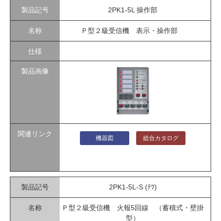
2PK1-5L 操作部
Ｐ型２級受信機 表示・操作部
機器図
総合カタログ
2PK1-5L-S (ﾃﾂ)
Ｐ型２級受信機 火報5回線 （蓄積式・壁掛
型）