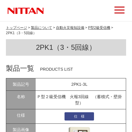
トップページ
>
製品について
>
自動火災報知設備
>
P型2級受信機
>
2PK1（3・5回線）
2PK1（3・5回線）
製品一覧
PRODUCTS LIST
2PK1-3L
Ｐ型２級受信機 火報3回線 （蓄積式・壁掛
型）
仕 様