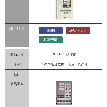
機器図
総合カタログ
取扱説明書
2PK1-3L 操作部
Ｐ型２級受信機 表示・操作部