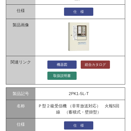
仕 様
機器図
総合カタログ
取扱説明書
2PK1-5L-T
Ｐ型２級受信機 （非常放送対応） 火報5回
線 （蓄積式・壁掛型）
仕 様