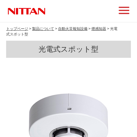
トップページ
>
製品について
>
自動火災報知設備
>
煙感知器
> 光電
式スポット型
光電式スポット型